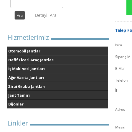
Detaylı Ara
Talep F
Hizmetlerimiz
İsim
Otomobil Jantları
Sipariş Mi
Hafif Ticari Araç Jantları
İş Makinesi Jantları
E-Mail
Ağır Vasıta Jantları
Telefon
Zirai Grubu Jantları
İl
Jant Tamiri
Bijonlar
Adres
Linkler
Mesaj