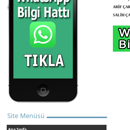
ARİF ÇAR
SALİH ÇA
Site Menüsü
Ana Sayfa