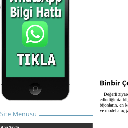
Binbir Ç
Değerli ziyaret
edindiğimiz bi
bijonların, en 
ve model araç ja
Site Menüsü
Ana Sayfa