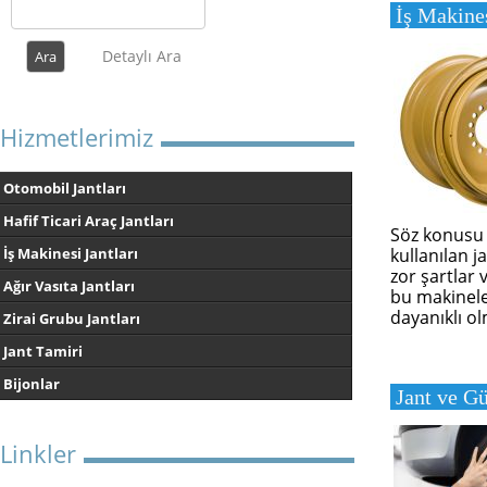
İş Makines
Detaylı Ara
Hizmetlerimiz
Otomobil Jantları
Hafif Ticari Araç Jantları
Söz konusu 
kullanılan j
İş Makinesi Jantları
zor şartlar v
Ağır Vasıta Jantları
bu makinele
dayanıklı ol
Zirai Grubu Jantları
Jant Tamiri
Bijonlar
Jant ve Gü
Linkler