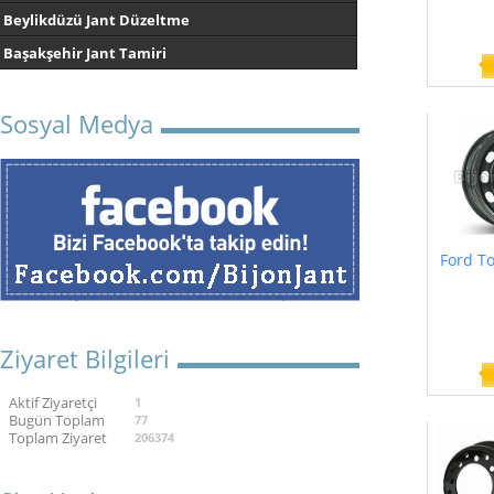
Beylikdüzü Jant Düzeltme
Başakşehir Jant Tamiri
Sosyal Medya
Ford T
Ziyaret Bilgileri
Aktif Ziyaretçi
1
Bugün Toplam
77
Toplam Ziyaret
206374