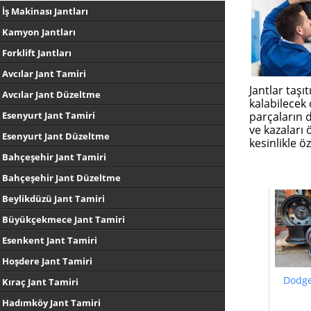
İş Makinası Jantları
Kamyon Jantları
Forklift Jantları
Avcılar Jant Tamiri
Jantlar taşı
Avcılar Jant Düzeltme
kalabilecek
parçaların 
Esenyurt Jant Tamiri
ve kazaları
Esenyurt Jant Düzeltme
kesinlikle ö
Bahçeşehir Jant Tamiri
Bahçeşehir Jant Düzeltme
Beylikdüzü Jant Tamiri
Büyükçekmece Jant Tamiri
Esenkent Jant Tamiri
Hoşdere Jant Tamiri
Dodge
Kıraç Jant Tamiri
Hadımköy Jant Tamiri